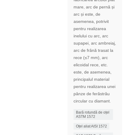
mare, arc de pernă și
arc și este, de
asemenea, potrivit
pentru realizarea
inelului cu arc, arc
supapei, arc ambreiaj,
arc de frână trasat la
rece (≤7 mm), arc
elicoidal rece, etc.
este, de asemenea,
principalul material
pentru realizarea unei
pânze de ferăstrău
circular cu diamant.
Bară rotundă de oțel
ASTM 1572
Oțel aliat AISI 1572