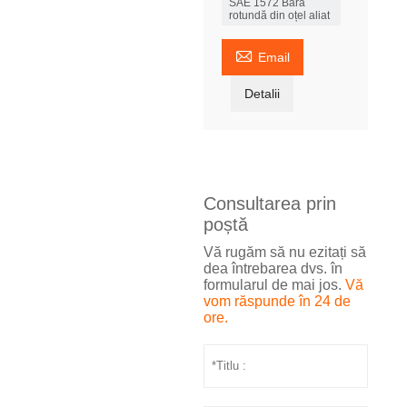
SAE 1572 Bară
rotundă din oțel aliat

Email
Detalii
Consultarea prin
poștă
Vă rugăm să nu ezitați să
dea întrebarea dvs. în
formularul de mai jos.
Vă
vom răspunde în 24 de
ore.