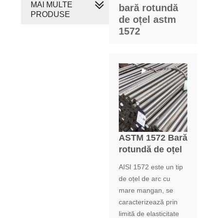
MAI MULTE
bară rotundă
PRODUSE
de oțel astm
1572
ASTM 1572 Bară
rotundă de oțel
AISI 1572 este un tip
de oțel de arc cu
mare mangan, se
caracterizează prin
limită de elasticitate