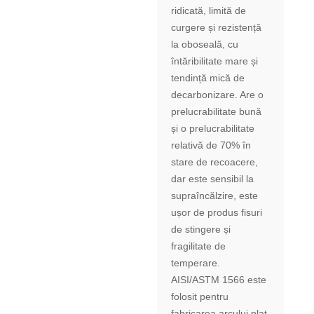
ridicată, limită de
curgere și rezistență
la oboseală, cu
întăribilitate mare și
tendință mică de
decarbonizare. Are o
prelucrabilitate bună
și o prelucrabilitate
relativă de 70% în
stare de recoacere,
dar este sensibil la
supraîncălzire, este
ușor de produs fisuri
de stingere și
fragilitate de
temperare.
AISI/ASTM 1566 este
folosit pentru
fabricarea arcului plat