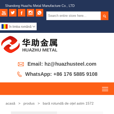
Shandong Huazhu Metal Manufacture Co., LTD






în limba română


Email: hz@huazhusteel.com

WhatsApp: +86 176 5885 9108
To
acasă
>
produs
>
bară rotundă de oțel astm 1572