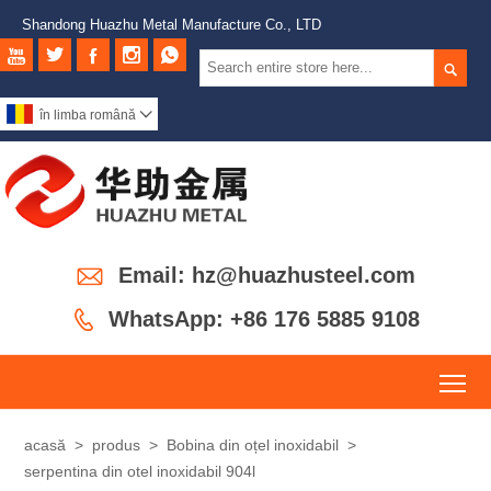
Shandong Huazhu Metal Manufacture Co., LTD






în limba română


Email: hz@huazhusteel.com

WhatsApp: +86 176 5885 9108
To
acasă
>
produs
>
Bobina din oțel inoxidabil
>
serpentina din otel inoxidabil 904l