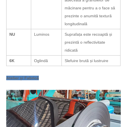
măcinare pentru a o face să
prezinte o anumită textură
longitudinală
NU
Luminos
Suprafața este recoaptă și
prezintă o reflectivitate
ridicată
6K
Oglindă
Slefuire brută și lustruire
Atelier și Fabrică