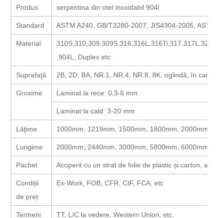
Produs
serpentina din otel inoxidabil 904l
Standard
ASTM A240, GB/T3280-2007, JIS4304-2005, ASTM 
Material
310S,310,309,309S,316,316L,316Ti,317,317L,321,
,904L, Duplex etc
Suprafaţă
2B, 2D, BA, NR.1, NR.4, NR.8, 8K, oglindă, în carouri, 
Grosime
Laminat la rece: 0,3-6 mm
Laminat la cald: 3-20 mm
Lăţime
1000mm, 1219mm, 1500mm, 1800mm, 2000mm, 25
Lungime
2000mm, 2440mm, 3000mm, 5800mm, 6000mm, et
Pachet
Acoperit cu un strat de folie de plastic și carton, amb
Condiții
Ex-Work, FOB, CFR, CIF, FCA, etc
de preț
Termeni
TT, L/C la vedere, Western Union, etc.