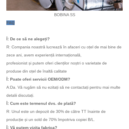
BOBINA SS
FAQ
Î: De ce să ne alegeți?
R: Compania noastră lucrează în afaceri cu oțel de mai bine de
zece ani, avem experiență internațională,
profesionist și putem oferi clienților noștri o varietate de
produse din oțel de înaltă calitate
Î: Poate oferi servicii OEM/ODM?
A:Da. Vă rugăm să nu ezitați să ne contactați pentru mai multe
detalii discutați.
Î: Cum este termenul dvs. de plată?
R: Unul este un depozit de 30% de către TT înainte de
producție și un sold de 70% împotriva copiei B/L.
Î: Vă putem vizita fabrica?