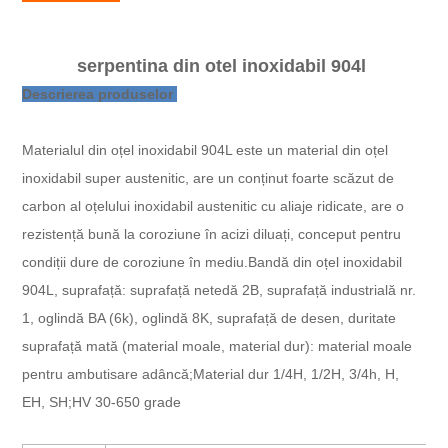
serpentina din otel inoxidabil 904l
Descrierea produselor
Materialul din oțel inoxidabil 904L este un material din oțel
inoxidabil super austenitic, are un conținut foarte scăzut de
carbon al oțelului inoxidabil austenitic cu aliaje ridicate, are o
rezistență bună la coroziune în acizi diluați, conceput pentru
condiții dure de coroziune în mediu.
Bandă din oțel inoxidabil
904L, suprafață: suprafață netedă 2B, suprafață industrială nr.
1, oglindă BA (6k), oglindă 8K, suprafață de desen, duritate
suprafață mată (material moale, material dur): material moale
pentru ambutisare adâncă;
Material dur 1/4H, 1/2H, 3/4h, H,
EH, SH;
HV 30-650 grade