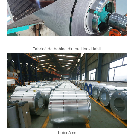
Fabrică de bobine din oțel inoxidabil
bobină ss