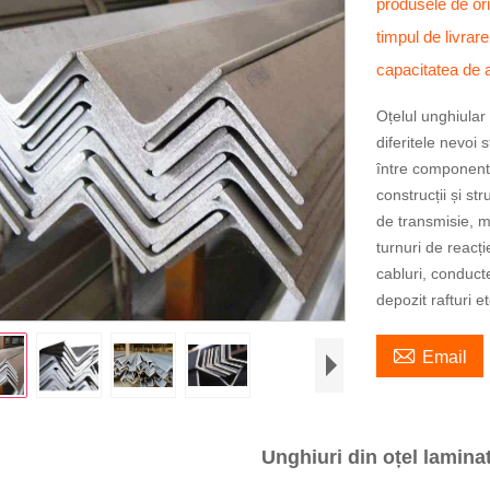
produsele de or
timpul de livrar
capacitatea de 
Oțelul unghiular
diferitele nevoi 
între componente.
construcții și st
de transmisie, ma
turnuri de reacți
cabluri, conduct
depozit rafturi et

Email
Unghiuri din oțel laminat