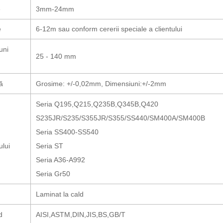
e
3mm-24mm
e
6-12m sau
conform cererii speciale a clientului
uni
25 - 140 mm
ă
Grosime: +/-0,02mm, Dimensiuni:+/-2mm
Seria Q195,Q215,Q235B,Q345B,Q420
S235JR/S235/S355JR/S355/SS440/SM400A/SM400B
Seria SS400-SS540
ului
Seria ST
Seria A36-A992
Seria Gr50
Laminat la cald
d
AISI,ASTM,DIN,JIS,BS,GB/T