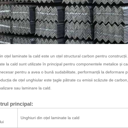
din oțel laminate la cald este un oțel structural carbon pentru construcții
ate la cald sunt utilizate în principal pentru componentele metalice și cadr
 necesar pentru a avea o bună sudabilitate, performanță la deformare p
ducția de oțel unghiular este țagle pătrate cu emisii scăzute de carbon, ia
alizare sau laminare la cald.
rul principal:
Unghiuri din oțel laminate la cald
ui