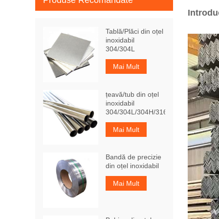
Produse Recomandate
Introdu
Tablă/Plăci din oțel
inoxidabil
304/304L
Mai Mult
țeavă/tub din oțel
inoxidabil
304/304L/304H/316Ti
Mai Mult
Bandă de precizie
din oțel inoxidabil
Mai Mult