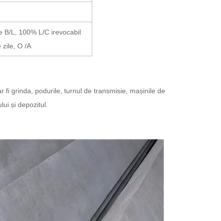
e B/L, 100% L/C irevocabil
zile, O /A
 ar fi grinda, podurile, turnul de transmisie, mașinile de
lui și depozitul.