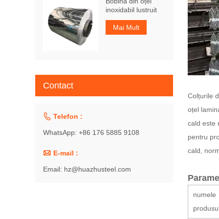
Bobina din oțel
inoxidabil lustruit
Mai Mult
Contact
Colțurile 
oțel lamin

Telefon :
cald este
WhatsApp: +86 176 5885 9108
pentru pro
cald, norm

E-mail :
Email: hz@huazhusteel.com
Paramet
numele
produsul