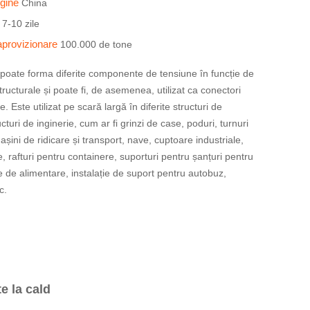
igine
China
e
7-10 zile
aprovizionare
100.000 de tone
 poate forma diferite componente de tensiune în funcție de
structurale și poate fi, de asemenea, utilizat ca conectori
 Este utilizat pe scară largă în diferite structuri de
ructuri de inginerie, cum ar fi grinzi de case, poduri, turnuri
șini de ridicare și transport, nave, cuptoare industriale,
e, rafturi pentru containere, suporturi pentru șanțuri pentru
e de alimentare, instalație de suport pentru autobuz,
c.
e la cald