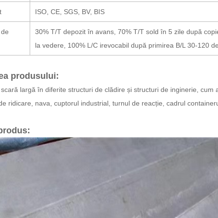
t
ISO, CE, SGS, BV, BIS
 de
30% T/T depozit în avans, 70% T/T sold în 5 zile după copi
la vedere, 100% L/C irevocabil după primirea B/L 30-120 de 
ea produsului:
e scară largă în diferite structuri de clădire și structuri de inginerie, cum
de ridicare, nava, cuptorul industrial, turnul de reacție, cadrul containeru
 produs: