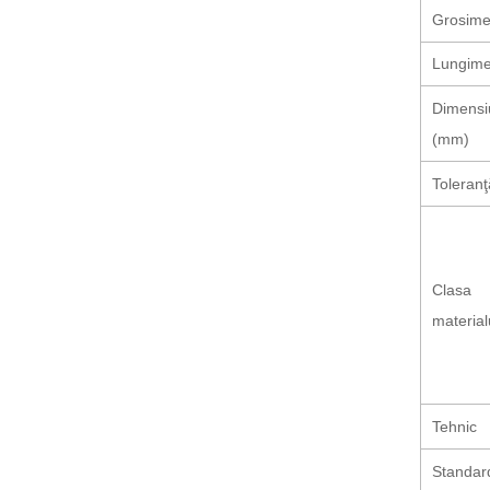
Grosim
Lungim
Dimensi
(mm)
Toleranţ
Clasa
material
Tehnic
Standar