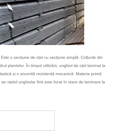
. Este o secțiune de oțel cu secțiune simplă. Colțurile din
ul plantelor. În timpul utilizării, unghiul de oțel laminat la
lastică și o anumită rezistență mecanică. Materia primă
r oțelul unghiular finit este livrat în stare de laminare la