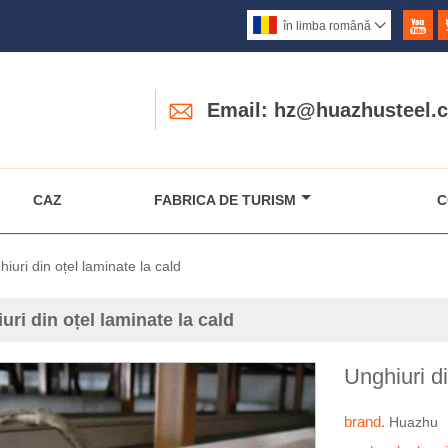

în limba română


Email: hz@huazhusteel.
CAZ
FABRICA DE TURISM
C
iuri din oțel laminate la cald
uri din oțel laminate la cald
Unghiuri di
brand.
Huazhu