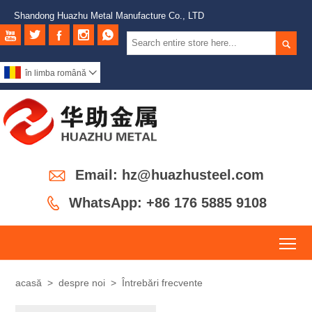
Shandong Huazhu Metal Manufacture Co., LTD






în limba română


Email: hz@huazhusteel.com

WhatsApp: +86 176 5885 9108
To
acasă
>
despre noi
>
Întrebări frecvente