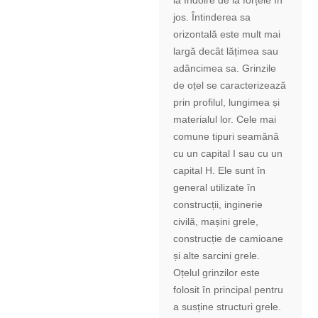
la îndoire de la forțele în
jos. Întinderea sa
orizontală este mult mai
largă decât lățimea sau
adâncimea sa. Grinzile
de oțel se caracterizează
prin profilul, lungimea și
materialul lor. Cele mai
comune tipuri seamănă
cu un capital I sau cu un
capital H. Ele sunt în
general utilizate în
construcții, inginerie
civilă, mașini grele,
construcție de camioane
și alte sarcini grele.
Oțelul grinzilor este
folosit în principal pentru
a susține structuri grele.