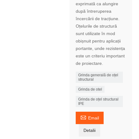
exprimată ca alungire
după întreruperea
încercării de tracțiune.
Oțelurile de structură
sunt utilizate în mod
obișnuit pentru aplicații
portante, unde rezistența
este un criteriu important
de proiectare.
Grinda generală de oțel
structural
Grinda de otel
Grinda de oțel structural
IPE

Email
Detalii