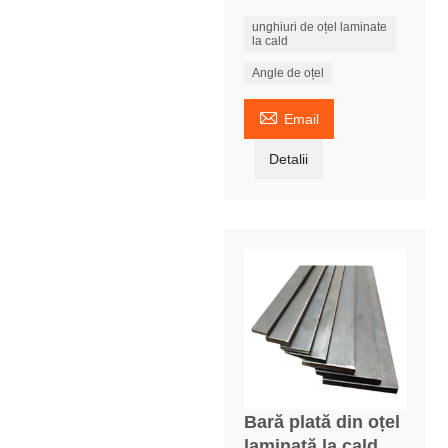
unghiuri de oțel laminate
la cald
Angle de oțel

Email
Detalii
Bară plată din oțel
laminată la cald