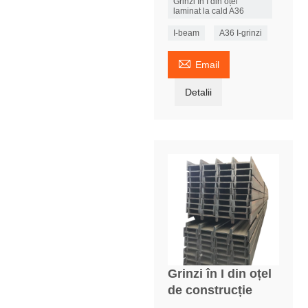
Grinzi în I din oțel
laminat la cald A36
I-beam
A36 I-grinzi

Email
Detalii
Grinzi în I din oțel
de construcție