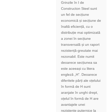
Grinzile în I de
Constructon Steel sunt
un fel de secțiune
economică și secțiune de
înaltă eficiență, cu o
distribuție mai optimizată
a zonei în secțiune
transversală și un raport
rezistență-greutate mai
rezonabil. Este numit
deoarece secțiunea sa
este aceeași cu litera
engleză „H”. Deoarece
diferitele părți ale oțelului
în formă de H sunt
aranjate în unghi drept,
oțelul în formă de H are
avantajele unei
rezistențe puternice la