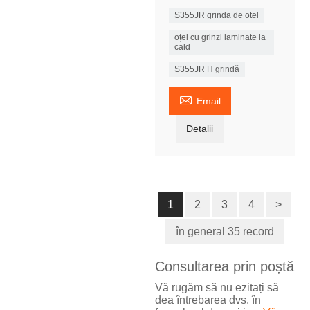
S355JR grinda de otel
oțel cu grinzi laminate la
cald
S355JR H grindă

Email
Detalii
1
2
3
4
>
în general 35 record
Consultarea prin poștă
Vă rugăm să nu ezitați să
dea întrebarea dvs. în