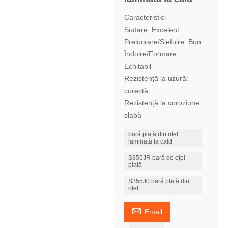
Caracteristici
Sudare: Excelent
Prelucrare/Slefuire: Bun
Îndoire/Formare:
Echitabil
Rezistență la uzură:
corectă
Rezistență la coroziune:
slabă
bară plată din oțel
laminată la cald
S355JR bară de oțel
plată
S355J0 bară plată din
oțel

Email