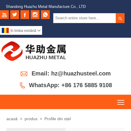
Shandong Huazhu Metal Manufacture Co., LTD






în limba română


Email: hz@huazhusteel.com

WhatsApp: +86 176 5885 9108
To
acasă
>
produs
>
Profile din oțel