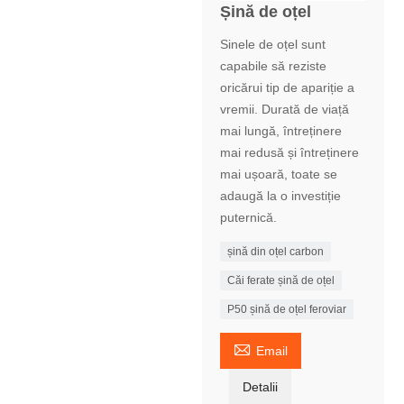
Șină de oțel
Sinele de oțel sunt
capabile să reziste
oricărui tip de apariție a
vremii. Durată de viață
mai lungă, întreținere
mai redusă și întreținere
mai ușoară, toate se
adaugă la o investiție
puternică.
șină din oțel carbon
Căi ferate șină de oțel
P50 șină de oțel feroviar

Email
Detalii