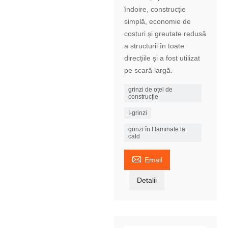
îndoire, construcție
simplă, economie de
costuri și greutate redusă
a structurii în toate
direcțiile și a fost utilizat
pe scară largă.
grinzi de oțel de
construcție
I-grinzi
grinzi în I laminate la
cald

Email
Detalii