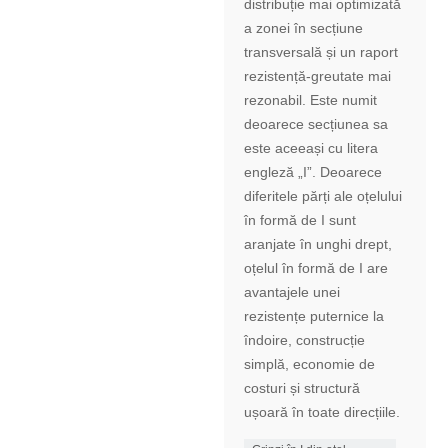
distribuție mai optimizată
a zonei în secțiune
transversală și un raport
rezistență-greutate mai
rezonabil. Este numit
deoarece secțiunea sa
este aceeași cu litera
engleză „I”. Deoarece
diferitele părți ale oțelului
în formă de I sunt
aranjate în unghi drept,
oțelul în formă de I are
avantajele unei
rezistențe puternice la
îndoire, construcție
simplă, economie de
costuri și structură
ușoară în toate direcțiile.