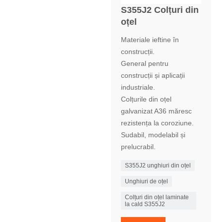
S355J2 Colțuri din
oțel
Materiale ieftine în
construcții.
General pentru
construcții și aplicații
industriale.
Colțurile din oțel
galvanizat A36 măresc
rezistența la coroziune.
Sudabil, modelabil și
prelucrabil.
S355J2 unghiuri din oțel
Unghiuri de oțel
Colțuri din oțel laminate
la cald S355J2