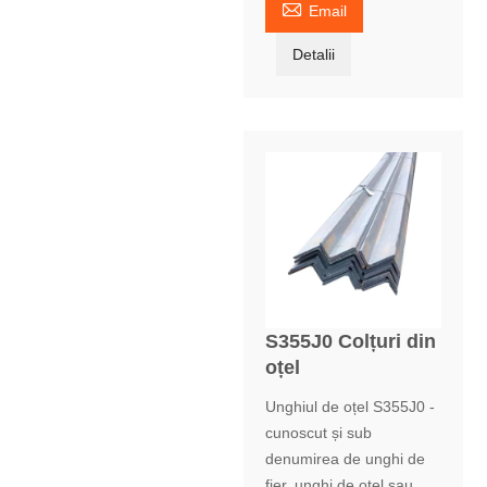

Email
Detalii
S355J0 Colțuri din
oțel
Unghiul de oțel S355J0 -
cunoscut și sub
denumirea de unghi de
fier, unghi de oțel sau