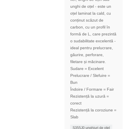
unghi de oțel - este un
oțel laminat la cald, cu
conținut scăzut de
carbon, cu un profil în
formă de L, care prezintă
o sudabilitate excelentă -
ideal pentru prelucrare,
găurire, perforare,
filetare și măcinare.
Sudare = Excelent
Prelucrare / Slefuire =
Bun
Îndoire / Formare = Fair
Rezistență la uzură =
corect
Rezistență la coroziune =
Slab
S355J0 unghiuri de otel