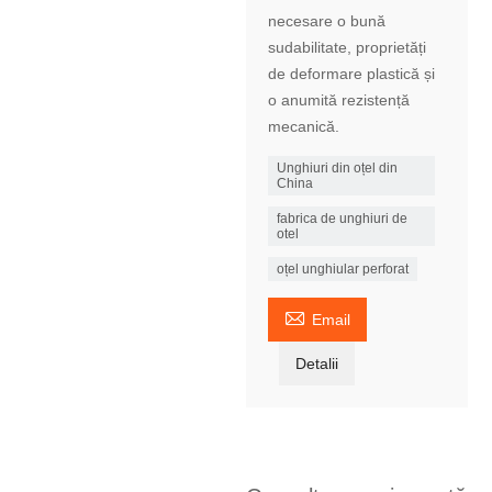
necesare o bună
sudabilitate, proprietăți
de deformare plastică și
o anumită rezistență
mecanică.
Unghiuri din oțel din
China
fabrica de unghiuri de
otel
oțel unghiular perforat

Email
Detalii