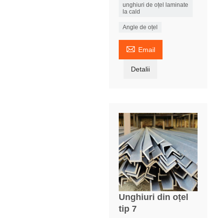
unghiuri de oțel laminate
la cald
Angle de oțel

Email
Detalii
Unghiuri din oțel
tip 7