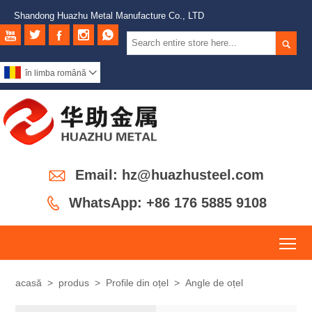
Shandong Huazhu Metal Manufacture Co., LTD






în limba română


Email: hz@huazhusteel.com

WhatsApp: +86 176 5885 9108
To
acasă
>
produs
>
Profile din oțel
>
Angle de oțel