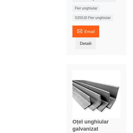
Fier unghiular
S355J0 Fier unghiular

Email
Detalii
Oțel unghiular
galvanizat