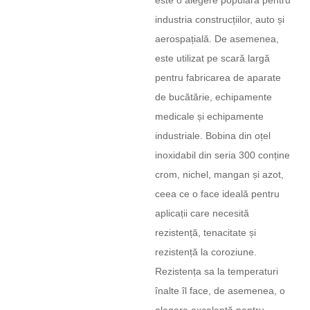
este o alegere populară pentru
industria construcțiilor, auto și
aerospațială. De asemenea,
este utilizat pe scară largă
pentru fabricarea de aparate
de bucătărie, echipamente
medicale și echipamente
industriale. Bobina din oțel
inoxidabil din seria 300 conține
crom, nichel, mangan și azot,
ceea ce o face ideală pentru
aplicații care necesită
rezistență, tenacitate și
rezistență la coroziune.
Rezistența sa la temperaturi
înalte îl face, de asemenea, o