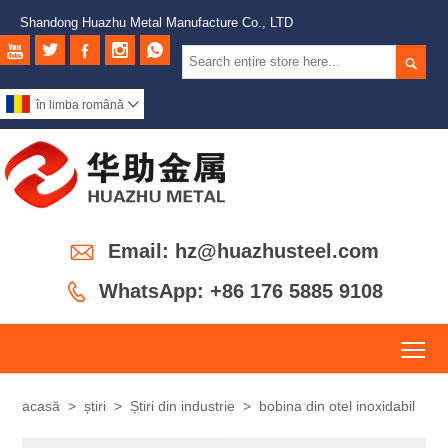
Shandong Huazhu Metal Manufacture Co., LTD






în limba română


Email: hz@huazhusteel.com

WhatsApp: +86 176 5885 9108
To
acasă
>
știri
>
Știri din industrie
>
bobina din otel inoxidabil