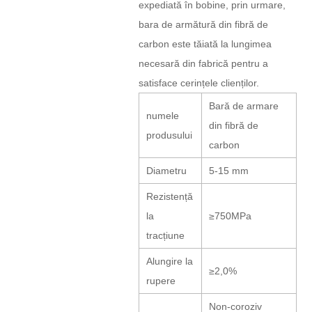
expediată în bobine, prin urmare,
bara de armătură din fibră de
carbon este tăiată la lungimea
necesară din fabrică pentru a
satisface cerințele clienților.
Bară de armare
numele
din fibră de
produsului
carbon
Diametru
5-15 mm
Rezistență
la
≥750MPa
tracțiune
Alungire la
≥2,0%
rupere
Non-coroziv