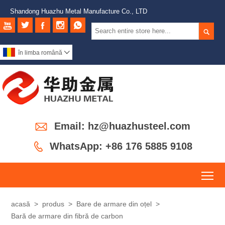
Shandong Huazhu Metal Manufacture Co., LTD






în limba română


Email: hz@huazhusteel.com

WhatsApp: +86 176 5885 9108
To
acasă
>
produs
>
Bare de armare din oțel
>
Bară de armare din fibră de carbon