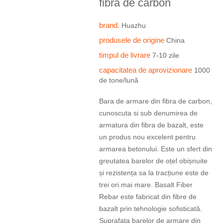
fibră de carbon
brand.
Huazhu
produsele de origine
China
timpul de livrare
7-10 zile
capacitatea de aprovizionare
1000
de tone/lună
Bara de armare din fibra de carbon,
cunoscuta si sub denumirea de
armatura din fibra de bazalt, este
un produs nou excelent pentru
armarea betonului. Este un sfert din
greutatea barelor de oțel obișnuite
și rezistența sa la tracțiune este de
trei ori mai mare. Basalt Fiber
Rebar este fabricat din fibre de
bazalt prin tehnologie sofisticată.
Suprafața barelor de armare din